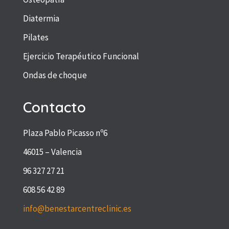
Diatermia
Pilates
Ejercicio Terapéutico Funcional
Ondas de choque
Contacto
Plaza Pablo Picasso nº6
46015 – Valencia
96 327 27 21
608 56 42 89
info@benestarcentreclinic.es