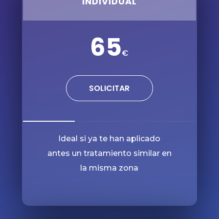
INDIVIDUAL
65
€
SOLICITAR
30%
30%
Ideal si ya te han aplicado
antes un tratamiento similar en
la misma zona