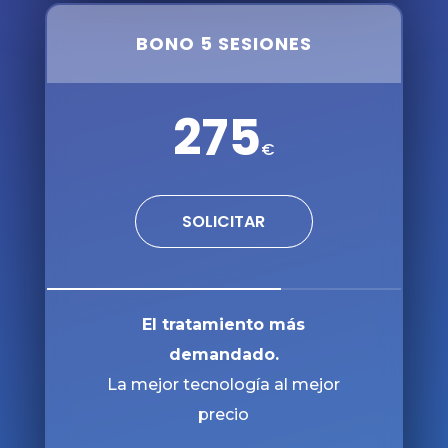
BONO 5 SESIONES
275
€
SOLICITAR
66%
66%
El tratamiento más
demandado.
La mejor tecnología al mejor
precio