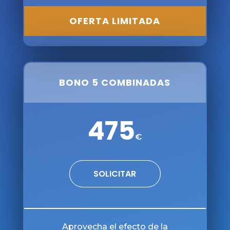
OFERTA LIMITADA
BONO 5 COMBINADAS
475
€
SOLICITAR
100%
100%
Aprovecha el efecto de la